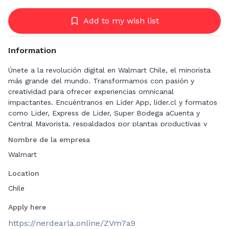
Add to my wish list
Information
Únete a la revolución digital en Walmart Chile, el minorista
más grande del mundo. Transformamos con pasión y
creatividad para ofrecer experiencias omnicanal
impactantes. Encuéntranos en Lider App, lider.cl y formatos
como Lider, Express de Lider, Super Bodega aCuenta y
Central Mayorista, respaldados por plantas productivas y
centros de distribución.
Nombre de la empresa
Walmart
Abrazamos la multiculturalidad, innovación y diversidad. Sé
parte de nuestra #revoluciondigital, ahorra tiempo y dinero a
Location
millones de familias, lidera el cambio en el Retail. Únete a la
misión de ofrecer lo mejor a nuestros clientes y
Chile
colaboradores, liderando la transformación digital.
Apply here
Buscamos un/a Desarrollador/a Fullstack para marcar la
https://nerdearla.online/ZVm7a9