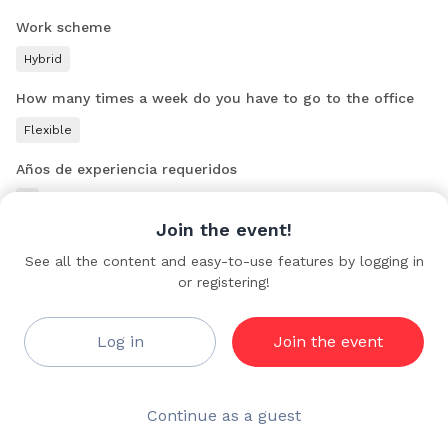
diferencia. Si eres disruptivo/a y valiente, prepárate para
desafíos emocionantes. Aplica principios estratégicos a
Work scheme
problemas comerciales, prioriza requisitos, identifica fuentes
Hybrid
de datos, realiza análisis exploratorio y desarrolla modelos
analíticos personalizados.
How many times a week do you have to go to the office
Esta oportunidad cumple con la Ley Nº 21.015 de inclusión
Flexible
laboral para personas con discapacidad. Únete a Walmart
Años de experiencia requeridos
Chile y lidera el cambio en el Retail, donde la innovación y la
diversidad son nuestro ADN. ¡Ven y sé tu mejor versión en un
3
entorno que desafía los límites!
Join the event!
See all the content and easy-to-use features by logging in
or registering!
Walmart
Platinum
Log in
Join the event
Continue as a guest