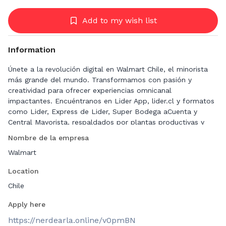
Add to my wish list
Information
Únete a la revolución digital en Walmart Chile, el minorista
más grande del mundo. Transformamos con pasión y
creatividad para ofrecer experiencias omnicanal
impactantes. Encuéntranos en Lider App, lider.cl y formatos
como Lider, Express de Lider, Super Bodega aCuenta y
Central Mayorista, respaldados por plantas productivas y
centros de distribución.
Nombre de la empresa
Walmart
Abrazamos la multiculturalidad, innovación y diversidad. Sé
parte de nuestra #revoluciondigital, ahorra tiempo y dinero a
Location
millones de familias, lidera el cambio en el Retail. Únete a la
misión de ofrecer lo mejor a nuestros clientes y
Chile
colaboradores, liderando la transformación digital.
Apply here
Buscamos un/a Data Scientist Senior para marcar la
https://nerdearla.online/v0pmBN