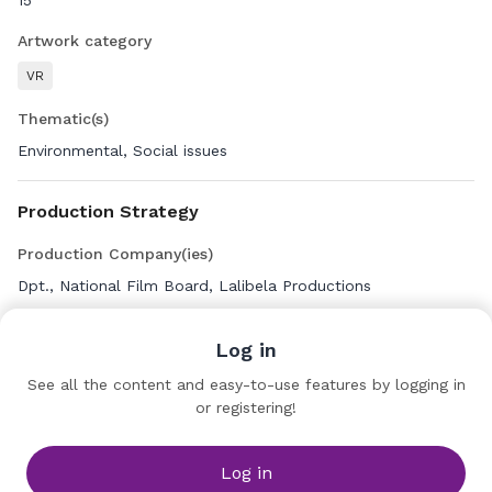
Artwork category
VR
Thematic(s)
Environmental, Social issues
Production Strategy
Production Company(ies)
Dpt., National Film Board, Lalibela Productions
Distribution Strategy
Log in
Release Date
See all the content and easy-to-use features by logging in
2022
or registering!
Number of user(s)
Log in
Single User