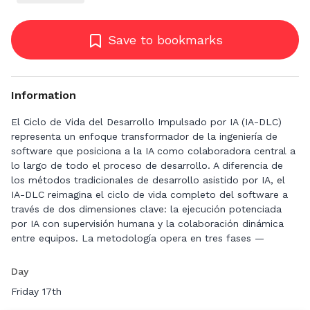
Save to bookmarks
Information
El Ciclo de Vida del Desarrollo Impulsado por IA (IA-DLC)
representa un enfoque transformador de la ingeniería de
software que posiciona a la IA como colaboradora central a
lo largo de todo el proceso de desarrollo. A diferencia de
los métodos tradicionales de desarrollo asistido por IA, el
IA-DLC reimagina el ciclo de vida completo del software a
través de dos dimensiones clave: la ejecución potenciada
por IA con supervisión humana y la colaboración dinámica
entre equipos. La metodología opera en tres fases —
Concepción, Construcción y Operaciones— en las que la IA
inicia los flujos de trabajo manteniendo un contexto
Day
persistente a lo largo de todas las etapas. Este enfoque
Friday 17th
innovador ofrece beneficios significativos, entre ellos mayor