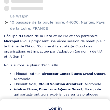
Le Wagon
10 passage de la poule noire, 44000, Nantes, Pays
de la Loire, FRANCE
L'équipe du Salon de la Data et de l'IA et son partenaire
Micropole
vous proposent une 4ème session de meetup sur
le thème de l'IA ou "Comment la stratégie Cloud des
organisations est impactée par l’adoption (ou non !) de l'IA
et IA Gen ?"
Nous aurons le plaisir d'accueillir :
Thibaud Dufour,
Directeur Conseil Data Grand Ouest
,
Micropole
Thibault Noel,
Cloud Solution Architect
, Micropole
Adeline Chaye,
Directrice Agence Ouest
, Micropole
qui partageront leurs expériences sur les pratiques
mises en place sur le terrain chez les clients.
Paul Marcombes (
CDO
de Nickel et créateur de
Log in
BigFunctions)