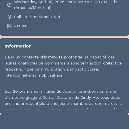
Wednesday, April 15, 2026 10:00 AM to 11:00 AM · 1 hr.
(America/Montreal)
Salle International I & II
Atelier
Information
Dans un contexte d’instabilité profonde, la capacité des
jeunes chambres de commerce à susciter l’action collective
repose sur une communication à impact : claire,
intentionnelle et mobilisatrice.
Les 20 premières minutes de l’atelier prendront la forme
d’un témoignage d’Oumar Diallo et de Cindy Ho, tous deux
anciens président(e)s d’une jeune chambre de commerce. Ils
viendront partager ce que cet engagement leur a apporté,
ainsi que la façon dont cette expérience a contribué à
propulser leur carrière.