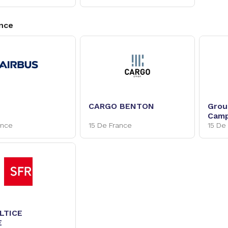
ance
CARGO BENTON
Grou
Cam
ance
15 De France
15 De
ALTICE
E