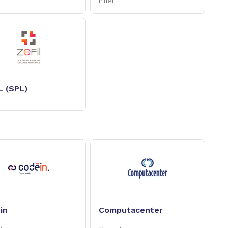
Systèmes
Pilier
L (SPL)
in
Computacenter