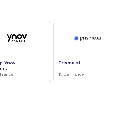
p Ynov
Prisme.ai
pus
 France
15 De France