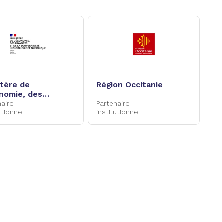
stère de
Région Occitanie
onomie, des
nces et de la
naire
Partenaire
eraineté
utionnel
institutionnel
trielle et
rique