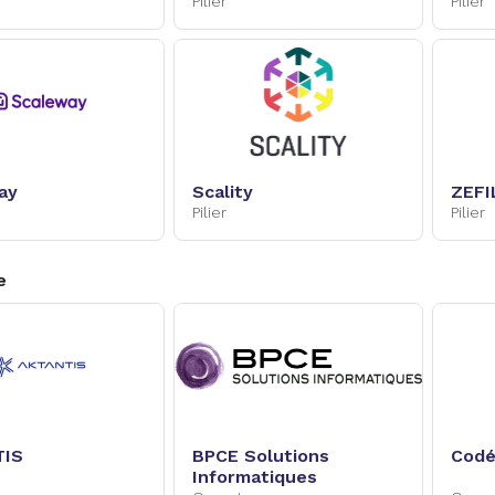
Pilier
Pilier
ay
Scality
ZEFI
Pilier
Pilier
e
TIS
BPCE Solutions
Codé
Informatiques