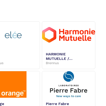
HARMONIE
MUTUELLE /
Groupe VYV
us
Brennus
ge
Pierre Fabre