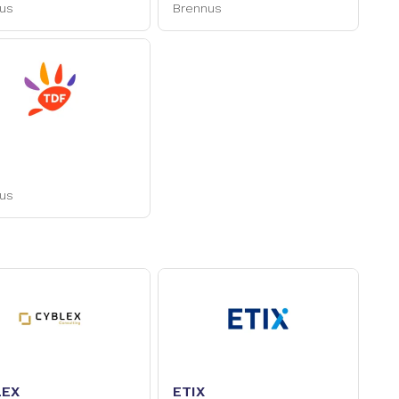
us
Brennus
us
LEX
ETIX