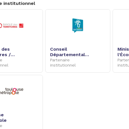
e institutionnel
 des
Conseil
Mini
res /
Départemental
l'Éc
 des
Haute-Garonne
Fina
re
Partenaire
Parte
onnel
institutionnel
Souv
instit
indus
numé
se
ole
re