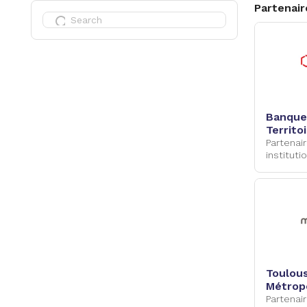
Partenair
Banque
Territoi
Caisse
Partenai
Dépôts
instituti
Toulou
Métrop
Partenai