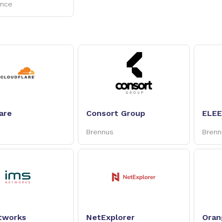
ance
are
Consort Group
ELEE
Brennus
Brenn
tworks
NetExplorer
Oran